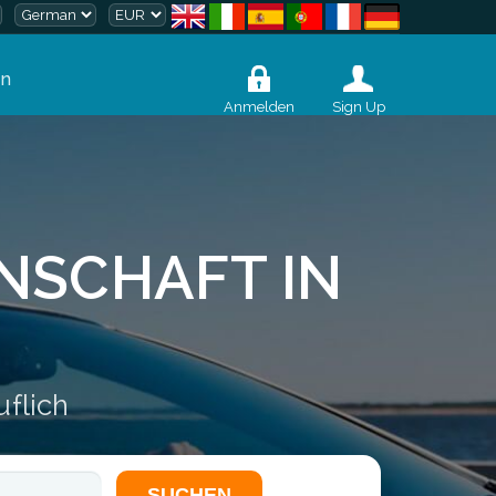
en
Anmelden
Sign Up
INSCHAFT IN
uflich
SUCHEN