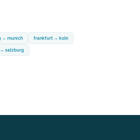
 → munich
frankfurt → koln
 → salzburg