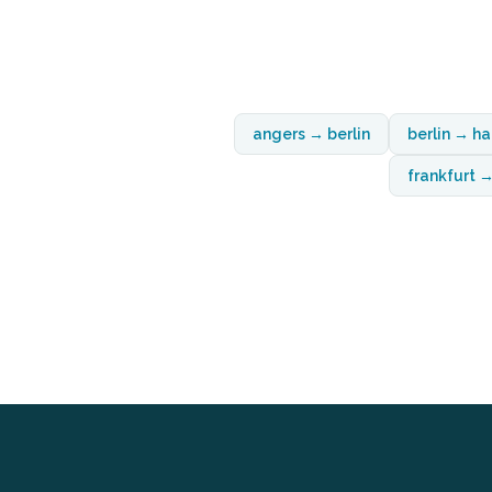
angers → berlin
berlin → h
frankfurt