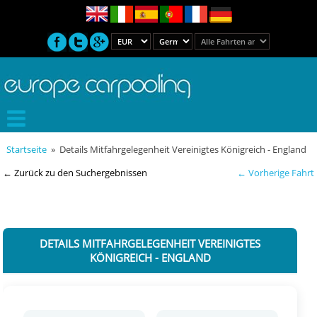
Startseite
» Details Mitfahrgelegenheit Vereinigtes Königreich - England
← Zurück zu den Suchergebnissen
← Vorherige Fahrt
DETAILS MITFAHRGELEGENHEIT VEREINIGTES
KÖNIGREICH - ENGLAND